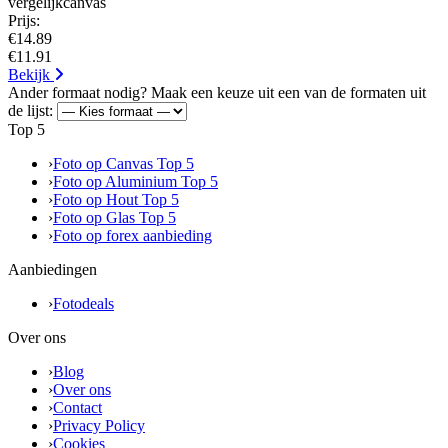
vergelijkcanvas
Prijs:
€14.89
€11.91
Bekijk
Ander formaat nodig? Maak een keuze uit een van de formaten uit
de lijst:
Top 5
›
Foto op Canvas Top 5
›
Foto op Aluminium Top 5
›
Foto op Hout Top 5
›
Foto op Glas Top 5
›
Foto op forex aanbieding
Aanbiedingen
›
Fotodeals
Over ons
›
Blog
›
Over ons
›
Contact
›
Privacy Policy
›
Cookies